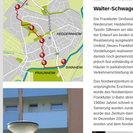
Walter-Schwage
Die Frankfurter Großsie
Niederursel, Heddernhe
Tassilo Sittmann am städ
der Entwurf am besten 
Realisierung ausgewählt
Umfeld „Neues Frankfurt
Vorstellungen realisiere
damals noch gemeinnütz
jedoch fast vollständig
Häuser in parkähnliche
Verkehrserschließung de
Das Nordwestzentrum ist
ursprüngliche Erscheinu
wurde das Nordwestzentr
Frankfurter U-Bahn str
1980er Jahren schnell r
Sanierung wurden zunäch
wurde das Zentrum dann 
Im Dezember 2001 began
wurden und dem Nordwes