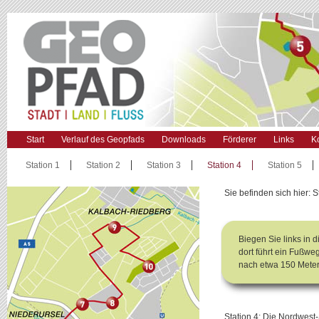
Start
Verlauf des Geopfads
Downloads
Förderer
Links
K
Station 1
Station 2
Station 3
Station 4
Station 5
Sie befinden sich hier: 
Biegen Sie links in 
dort führt ein Fußw
nach etwa 150 Meter
Station 4: Die Nordwest