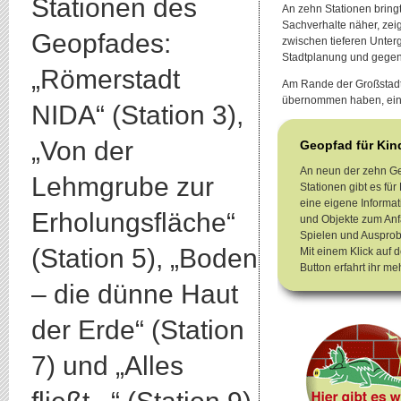
Stationen des
An zehn Stationen bring
Sachverhalte näher, zeig
Geopfades:
zwischen tieferen Unter
Stadtplanung und gege
„Römerstadt
Am Rande der Großstadt 
übernommen haben, ein 
NIDA“ (Station 3),
„Von der
Geopfad für Kin
An neun der zehn G
Lehmgrube zur
Stationen gibt es für
eine eigene Informat
Erholungsfläche“
und Objekte zum Anf
Spielen und Ausprob
(Station 5), „Boden
Mit einem Klick auf 
Button erfahrt ihr me
– die dünne Haut
der Erde“ (Station
7) und „Alles