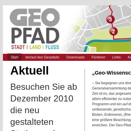
Start
Verlauf des Geopfads
Downloads
Förderer
Links
K
Aktuell
„Geo-Wissensch
– Sie begegnen uns dire
Besuchen Sie ab
Generalversammlung der 
Ziel ist es, das angesa
Dezember 2010
allem effizienter zu nut
Programm und ein auf di
die neu
umfassende, gesellschaf
Böden, Erdinneres, (Rie
gestalteten
eine größere Beachtung
erreichen. Der Geo-Pfad 